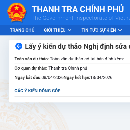
Skip to Main Content
THANH TRA CHÍNH PHỦ
The Government Inspectorate of Viet
TRANG CHỦ
GIỚI THIỆU
TIN TỨC SỰ KIỆN
Lấy ý kiến dự thảo Nghị định sửa
Toàn văn dự thảo:
Toàn văn dự thảo có tại bản đính kèm:
Cơ quan dự thảo:
Thanh tra Chính phủ
Ngày bắt đầu:
08/04/2026
Ngày hết hạn:
18/04/2026
CÁC Ý KIẾN ĐÓNG GÓP