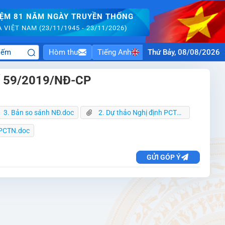
IỆM 81 NĂM NGÀY TRUYỀN THỐNG
VIỆT NAM (23/11/1945 - 23/11/2026)
Hòm thư
Tiếng Anh
Thứ Bảy, 08/08/2026
 số 59/2019/NĐ-CP
3. Bản so sánh NĐ.doc
2. Dự thảo Nghị định PCTN.docx
 PCTN.doc
GỬI GÓP Ý