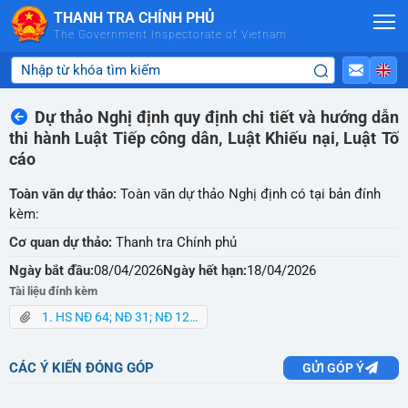
Skip to Main Content
THANH TRA CHÍNH PHỦ
The Government Inspectorate of Vietnam
Dự thảo Nghị định quy định chi tiết và hướng dẫn
thi hành Luật Tiếp công dân, Luật Khiếu nại, Luật Tố
cáo
Toàn văn dự thảo:
Toàn văn dự thảo Nghị định có tại bản đính
kèm:
Cơ quan dự thảo:
Thanh tra Chính phủ
Ngày bắt đầu:
08/04/2026
Ngày hết hạn:
18/04/2026
Tài liệu đính kèm
1. HS NĐ 64; NĐ 31; NĐ 124; NĐ 55.rar
CÁC Ý KIẾN ĐÓNG GÓP
GỬI GÓP Ý