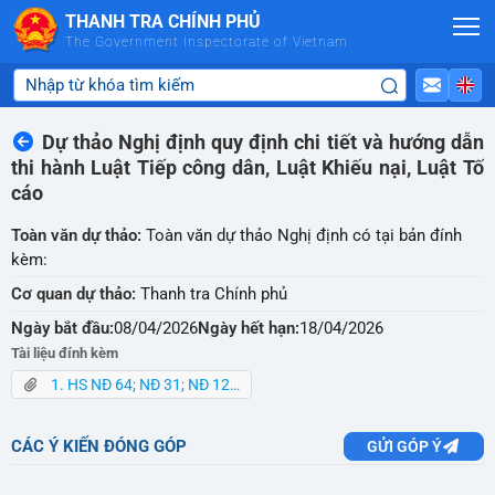
Skip to Main Content
THANH TRA CHÍNH PHỦ
The Government Inspectorate of Vietnam
Dự thảo Nghị định quy định chi tiết và hướng dẫn
thi hành Luật Tiếp công dân, Luật Khiếu nại, Luật Tố
cáo
Toàn văn dự thảo:
Toàn văn dự thảo Nghị định có tại bản đính
kèm:
Cơ quan dự thảo:
Thanh tra Chính phủ
Ngày bắt đầu:
08/04/2026
Ngày hết hạn:
18/04/2026
Tài liệu đính kèm
1. HS NĐ 64; NĐ 31; NĐ 124; NĐ 55.rar
CÁC Ý KIẾN ĐÓNG GÓP
GỬI GÓP Ý