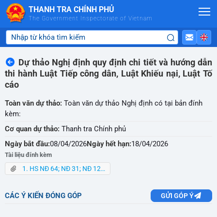
Skip to Main Content
THANH TRA CHÍNH PHỦ
The Government Inspectorate of Vietnam
Dự thảo Nghị định quy định chi tiết và hướng dẫn
thi hành Luật Tiếp công dân, Luật Khiếu nại, Luật Tố
cáo
Toàn văn dự thảo:
Toàn văn dự thảo Nghị định có tại bản đính
kèm:
Cơ quan dự thảo:
Thanh tra Chính phủ
Ngày bắt đầu:
08/04/2026
Ngày hết hạn:
18/04/2026
Tài liệu đính kèm
1. HS NĐ 64; NĐ 31; NĐ 124; NĐ 55.rar
CÁC Ý KIẾN ĐÓNG GÓP
GỬI GÓP Ý