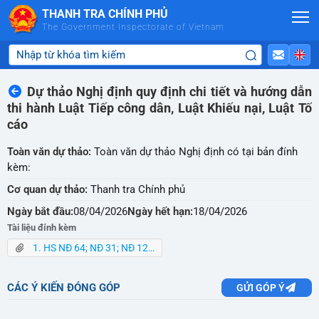
Skip to Main Content
THANH TRA CHÍNH PHỦ
The Government Inspectorate of Vietnam
Dự thảo Nghị định quy định chi tiết và hướng dẫn
thi hành Luật Tiếp công dân, Luật Khiếu nại, Luật Tố
cáo
Toàn văn dự thảo:
Toàn văn dự thảo Nghị định có tại bản đính
kèm:
Cơ quan dự thảo:
Thanh tra Chính phủ
Ngày bắt đầu:
08/04/2026
Ngày hết hạn:
18/04/2026
Tài liệu đính kèm
1. HS NĐ 64; NĐ 31; NĐ 124; NĐ 55.rar
CÁC Ý KIẾN ĐÓNG GÓP
GỬI GÓP Ý