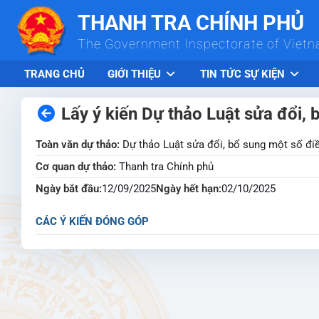
Skip to Main Content
THANH TRA CHÍNH PHỦ
The Government Inspectorate of Viet
TRANG CHỦ
GIỚI THIỆU
TIN TỨC SỰ KIỆN
Lấy ý kiến Dự thảo Luật sửa đổi, 
Toàn văn dự thảo:
Dự thảo Luật sửa đổi, bổ sung một số điề
Cơ quan dự thảo:
Thanh tra Chính phủ
Ngày bắt đầu:
12/09/2025
Ngày hết hạn:
02/10/2025
CÁC Ý KIẾN ĐÓNG GÓP