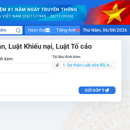
IỆM 81 NĂM NGÀY TRUYỀN THỐNG
VIỆT NAM (23/11/1945 - 23/11/2026)
Hòm thư
Tiếng Anh
Thứ Năm, 06/08/2026
n, Luật Khiếu nại, Luật Tố cáo
Tài liệu đính kèm
ính kèm
1. Dự thảo Luật sửa đổi, bổ sung một số điều Luật KN, Luật TC,Luật TCD.pdf
GỬI GÓP Ý