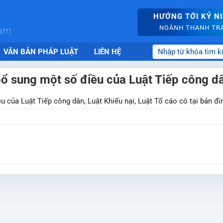
HƯỚNG TỚI KỶ N
NGÀNH THANH TRA 
nam
VĂN BẢN PHÁP LUẬT
LIÊN HỆ
bổ sung một số điều của Luật Tiếp công dâ
u của Luật Tiếp công dân, Luật Khiếu nại, Luật Tố cáo có tại bản đ