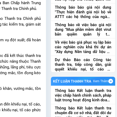
ủa Ban Chấp hành Trung
khóa XVI
Báo cáo kết qảu giải
Thông báo báo giá nội dung
quyết và trả lời kiến nghị của cử
y Thanh tra Chính phủ.
"Thực hiện đánh giá nội bộ về
tri gửi sau Kỳ họp thứ Nhất, Qu...
ATTT các hệ thống của ngành
đạo Thanh tra Chính phủ
theo quy định ATTT được ban
 tác kiểm tra, giám sát
Thông báo về việc báo giá nội
hàng và quy định của pháp
dung "Mua phần mềm diệt virut
luật
Thông báo báo giá nội dung
bản quyền quản lý tập
"Thực hiện đánh giá nội bộ về
trung"
Thông báo về việc báo giá
ệm vụ đột xuất; đã hoàn
ATTT các hệ thống của ngành
Về việc báo giá phục vụ lập báo
nội dung "Mua phần mềm diệt
t...
cáo nghiên cứu khả thi dự án
virut bản quyền quản lý tập
"Xây dựng Nền tảng dữ liệu số
trun...
ộc đã kết thúc thanh tra
của ngành Thanh tra"
Về việc
Dự thảo Báo cáo Công tác
báo giá phục vụ lập báo cáo
vị chức năng thuộc Thanh
thanh tra, tiếp công dân, giải
nghiên cứu khả thi dự án "Xây
ũng, lãng phí, tiêu cực
quyết khiếu nại, tố cáo và
dựng Nền tảng dữ liệ...
vướng mắc, tồn đọng kéo
phòng, chống tham nhũng, lãng
phí, tiêu cực 6 tháng đầu năm
KẾT LUẬN THANH TRA
Xem Thêm
2026
Dự thảo Báo cáo Công tác
thanh tra, tiếp công dân, giải
hó khăn, vướng mắc, tồn
Thông báo Kết luận thanh tra
quyết khiếu nại, tố cáo và phò...
việc chấp hành chính sách, pháp
luật trong hoạt động kinh doanh
n đến khiếu nại, tố cáo,
vàng
Thông báo Kết luận thanh
Thông báo Kết luận thanh tra
tra việc chấp hành chính sách,
 khiếu nại, tố cáo phức
chuyên đề cơ sở nhà, đất dôi dư
pháp luật trong hoạt động