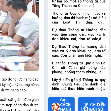
tư bãi bỏ một số thông tư của
quyết Chính phủ quy định việc
Tổng Thanh tra Chính phủ
sửa đổi, bổ sung kết luận...
Thông tư Quy định chi tiết và
hướng dẫn thi hành một số điều
của Luật Thi đua, khen
thưởng
Thông tư Quy định chi
Dự thảo Thông tư Hướng dẫn
tiết và hướng dẫn thi hành một
việc tiếp công dân; việc xử lý
số điều của Luật Thi đua, khen
đơn khiếu nại, đơn tố cáo,đơn
th...
phản ánh, kiến nghị
Dự thảo
Dự thảo Thông tư hướng dẫn
Thông tư Hướng dẫn việc tiếp
việc xử lý đơn khiếu nại, đơn tố
công dân; việc xử lý đơn khiếu
cáo, đơn phản ánh kiến nghị
Dự
nại, đơn tố cáo,đơ...
thảo Thông tư hướng dẫn việc
Dự thảo Thông tư Quy định Bộ
xử lý đơn khiếu nại, đơn tố cáo,
Chỉ số đánh giá công tác
đơn phản ánh kiến ngh...
phòng, chống tham nhũng, lãng
phí, tiêu cực
Dự thảo Thông tư
ì, tạo động lực nâng cao
Lấy ý kiến góp ý Thông tư quy
Quy định Bộ Chỉ số đánh giá
định Khung tiêu chí đánh giá
 kỷ luật, kỷ cương hành
công tác phòng, chống tham
hiệu quả thực hiện trách nhiệm
nhũng, lãng ph...
g được nâng cao.
giải trình trong thực hiện nhiệm
vụ công vụ.
Lấy ý kiến góp ý
soát, cắt giảm, đơn giản
CẢI
Thông tư quy định Khung tiêu
CÁCH
CHUYỂN
 vực tiếp công dân được
chí đánh giá hiệu quả thực hiện
HÀNH
ĐỔI SỐ
số ngành Thanh tra" tiếp
trách nh...