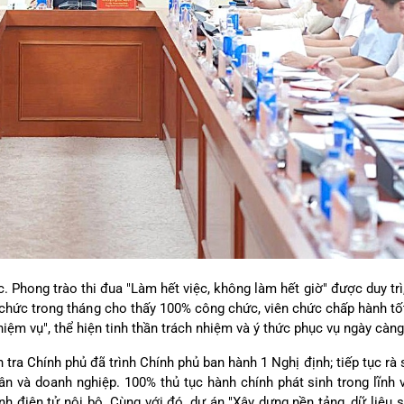
c. Phong trào thi đua "Làm hết việc, không làm hết giờ" được duy tr
 chức trong tháng cho thấy 100% công chức, viên chức chấp hành tốt
iệm vụ", thể hiện tinh thần trách nhiệm và ý thức phục vụ ngày càn
tra Chính phủ đã trình Chính phủ ban hành 1 Nghị định; tiếp tục rà 
ân và doanh nghiệp. 100% thủ tục hành chính phát sinh trong lĩnh
ình điện tử nội bộ. Cùng với đó, dự án "Xây dựng nền tảng, dữ liệu 