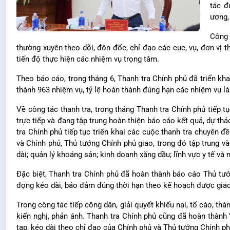
tác đ
ương,
Công 
thường xuyên theo dõi, đôn đốc, chỉ đạo các cục, vụ, đơn vị t
tiến độ thực hiện các nhiệm vụ trọng tâm.
Theo báo cáo, trong tháng 6, Thanh tra Chính phủ đã triển kh
thành 963 nhiệm vụ, tỷ lệ hoàn thành đúng hạn các nhiệm vụ là
Về công tác thanh tra, trong tháng Thanh tra Chính phủ tiếp tụ
trực tiếp và đang tập trung hoàn thiện báo cáo kết quả, dự th
tra Chính phủ tiếp tục triển khai các cuộc thanh tra chuyên 
và Chính phủ, Thủ tướng Chính phủ giao, trong đó tập trung v
dài; quản lý khoáng sản; kinh doanh xăng dầu; lĩnh vực y tế v
Đặc biệt, Thanh tra Chính phủ đã hoàn thành báo cáo Thủ tướ
đọng kéo dài, bảo đảm đúng thời hạn theo kế hoạch được giao
Trong công tác tiếp công dân, giải quyết khiếu nại, tố cáo, th
kiến nghị, phản ánh. Thanh tra Chính phủ cũng đã hoàn thành "
tạp, kéo dài theo chỉ đạo của Chính phủ và Thủ tướng Chính ph