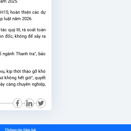
năm 2025.
QH15; hoàn thiện các dự
áp luật năm 2026.
ác quý III; rà soát toàn
ôn đốc, không để xảy ra
ố ngành Thanh tra", bảo
ụ, kịp thời tháo gỡ khó
hứ không hết giờ", quyết
gày càng chuyên nghiệp,
Thông tin liên hệ