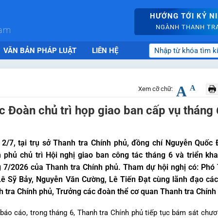
HƯỚNG TỚI KỶ N
NGÀNH THANH TRA 
nam
VĂN BẢN PHÁP LUẬT
LIÊN HỆ
A
A
Xem cỡ chữ:
 Đoàn chủ trì họp giao ban cấp vụ tháng 
2/7, tại trụ sở Thanh tra Chính phủ, đồng chí Nguyễn Quốc
 phủ chủ trì Hội nghị giao ban công tác tháng 6 và triển kh
 7/2026 của Thanh tra Chính phủ. Tham dự hội nghị có: Phó
ê Sỹ Bảy, Nguyễn Văn Cường, Lê Tiến Đạt cùng lãnh đạo các 
 tra Chính phủ, Trưởng các đoàn thể cơ quan Thanh tra Chính
báo cáo, trong tháng 6, Thanh tra Chính phủ tiếp tục bám sát chươ