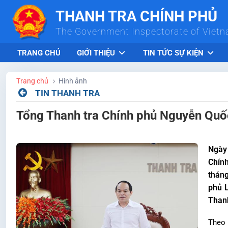
Skip to Main Content
THANH TRA CHÍNH PHỦ
The Government Inspectorate of Viet
TRANG CHỦ
GIỚI THIỆU
TIN TỨC SỰ KIỆN
Trang chủ
Hình ảnh
TIN THANH TRA
Tổng Thanh tra Chính phủ Nguyễn Quốc
Ngày 
Chính
tháng
phủ L
Thanh
Theo 