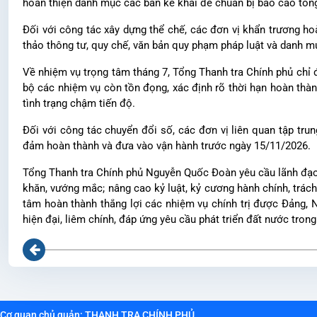
hoàn thiện danh mục các bản kê khai để chuẩn bị báo cáo tổng
Đối với công tác xây dựng thể chế, các đơn vị khẩn trương h
thảo thông tư, quy chế, văn bản quy phạm pháp luật và danh m
Về nhiệm vụ trọng tâm tháng 7, Tổng Thanh tra Chính phủ chỉ đạ
bộ các nhiệm vụ còn tồn đọng, xác định rõ thời hạn hoàn thàn
tình trạng chậm tiến độ.
Đối với công tác chuyển đổi số, các đơn vị liên quan tập trun
đảm hoàn thành và đưa vào vận hành trước ngày 15/11/2026.
Tổng Thanh tra Chính phủ Nguyễn Quốc Đoàn yêu cầu lãnh đạo c
khăn, vướng mắc; nâng cao kỷ luật, kỷ cương hành chính, trách
tâm hoàn thành thắng lợi các nhiệm vụ chính trị được Đảng, 
hiện đại, liêm chính, đáp ứng yêu cầu phát triển đất nước trong
Cơ quan chủ quản: THANH TRA CHÍNH PHỦ