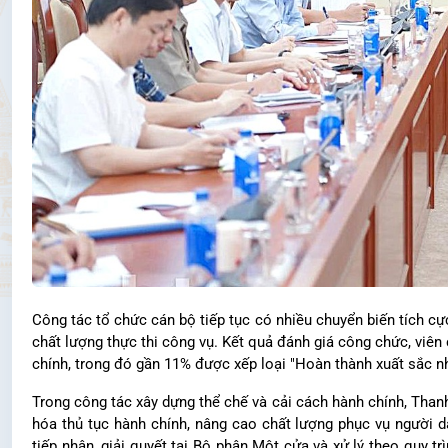
Công tác tổ chức cán bộ tiếp tục có nhiều chuyển biến tích cự
chất lượng thực thi công vụ. Kết quả đánh giá công chức, viên
chính, trong đó gần 11% được xếp loại "Hoàn thành xuất sắc nh
Trong công tác xây dựng thể chế và cải cách hành chính, Thanh 
hóa thủ tục hành chính, nâng cao chất lượng phục vụ người d
tiếp nhận, giải quyết tại Bộ phận Một cửa và xử lý theo quy tr