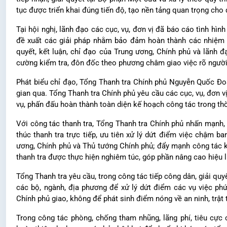
tục được triển khai đúng tiến độ, tạo nền tảng quan trọng cho
Tại hội nghị, lãnh đạo các cục, vụ, đơn vị đã báo cáo tình hì
đề xuất các giải pháp nhằm bảo đảm hoàn thành các nhiệm vụ 
quyết, kết luận, chỉ đạo của Trung ương, Chính phủ và lãnh 
cường kiểm tra, đôn đốc theo phương châm giao việc rõ người, 
Phát biểu chỉ đạo, Tổng Thanh tra Chính phủ Nguyễn Quốc Đoàn
gian qua. Tổng Thanh tra Chính phủ yêu cầu các cục, vụ, đơn vị
vụ, phấn đấu hoàn thành toàn diện kế hoạch công tác trong thời
Với công tác thanh tra, Tổng Thanh tra Chính phủ nhấn mạnh, 
thúc thanh tra trực tiếp, ưu tiên xử lý dứt điểm việc chậm b
ương, Chính phủ và Thủ tướng Chính phủ; đẩy mạnh công tác ki
thanh tra được thực hiện nghiêm túc, góp phần nâng cao hiệu l
Tổng Thanh tra yêu cầu, trong công tác tiếp công dân, giải quyế
các bộ, ngành, địa phương để xử lý dứt điểm các vụ việc ph
Chính phủ giao, không để phát sinh điểm nóng về an ninh, trật 
Trong công tác phòng, chống tham nhũng, lãng phí, tiêu cực 