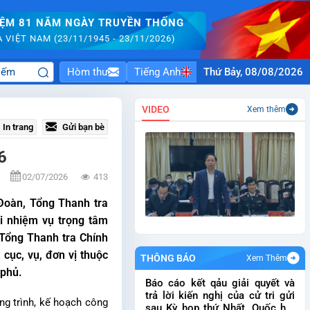
IỆM 81 NĂM NGÀY TRUYỀN THỐNG
VIỆT NAM (23/11/1945 - 23/11/2026)
Hòm thư
Tiếng Anh
Thứ Bảy, 08/08/2026
VIDEO
Xem thêm
In trang
Gửi bạn bè
6
02/07/2026
413
 Đoàn, Tổng Thanh tra
ai nhiệm vụ trọng tâm
 Tổng Thanh tra Chính
cục, vụ, đơn vị thuộc
THÔNG BÁO
Xem Thêm
 phủ.
Báo cáo kết qảu giải quyết và
trả lời kiến nghị của cử tri gửi
ng trình, kế hoạch công
sau Kỳ họp thứ Nhất, Quốc hội