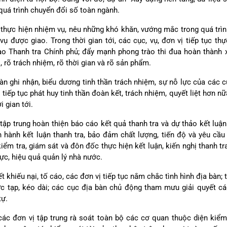
 quá trình chuyển đổi số toàn ngành.
nh thực hiện nhiệm vụ, nêu những khó khăn, vướng mắc trong quá trìn
được giao. Trong thời gian tới, các cục, vụ, đơn vị tiếp tục th
đạo Thanh tra Chính phủ; đẩy mạnh phong trào thi đua hoàn thành 
rõ trách nhiệm, rõ thời gian và rõ sản phẩm.
 ghi nhận, biểu dương tinh thần trách nhiệm, sự nỗ lực của các cục
 tiếp tục phát huy tinh thần đoàn kết, trách nhiệm, quyết liệt hơn n
 gian tới.
tập trung hoàn thiện báo cáo kết quả thanh tra và dự thảo kết luận
an hành kết luận thanh tra, bảo đảm chất lượng, tiến độ và yêu cầ
ểm tra, giám sát và đôn đốc thực hiện kết luận, kiến nghị thanh tr
ực, hiệu quả quản lý nhà nước.
t khiếu nại, tố cáo, các đơn vị tiếp tục nắm chắc tình hình địa bàn;
ức tạp, kéo dài; các cục địa bàn chủ động tham mưu giải quyết c
tự.
các đơn vị tập trung rà soát toàn bộ các cơ quan thuộc diện kiểm 