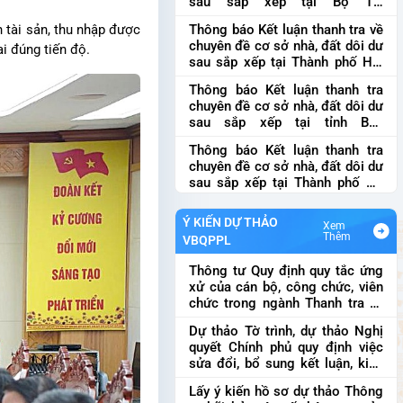
sau sắp xếp tại Bộ Tài
kinh...
chính
Thông báo Kết luận thanh
Thông báo Kết luận thanh tra về
h tài sản, thu nhập được
tra chuyên đề cơ sở nhà, đất dôi
chuyên đề cơ sở nhà, đất dôi dư
i đúng tiến độ.
dư sau sắp xếp tại Bộ Tài ch...
sau sắp xếp tại Thành phố Hải
Phòng
Thông báo Kết luận thanh
Thông báo Kết luận thanh tra
tra về chuyên đề cơ sở nhà, đất
chuyên đề cơ sở nhà, đất dôi dư
dôi dư sau sắp xếp tại Thành ...
sau sắp xếp tại tỉnh Bắc
Ninh
Thông báo Kết luận thanh
Thông báo Kết luận thanh tra
tra chuyên đề cơ sở nhà, đất dôi
chuyên đề cơ sở nhà, đất dôi dư
dư sau sắp xếp tại tỉnh Bắc ...
sau sắp xếp tại Thành phố Hà
Nội
Thông báo Kết luận thanh
tra chuyên đề cơ sở nhà, đất dôi
Ý KIẾN DỰ THẢO
Xem
dư sau sắp xếp tại Thành phố...
Thêm
VBQPPL
Thông tư Quy định quy tắc ứng
xử của cán bộ, công chức, viên
chức trong ngành Thanh tra và
cán bộ, công chức làm công tác
Dự thảo Tờ trình, dự thảo Nghị
tiếp công dân
Thông tư Quy định
quyết Chính phủ quy định việc
quy tắc ứng xử của cán bộ,
sửa đổi, bổ sung kết luận, kiến
công chức, viên chức trong
nghị của Thanh tra Chính phủ
Dự
ngành Thanh tr...
Lấy ý kiến hồ sơ dự thảo Thông
thảo Tờ trình, dự thảo Nghị