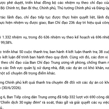
ược phê duyệt, triển khai đồng bộ các nhiệm vụ theo chỉ đạo c
 Bộ Chính trị, Ban Bí thư, Chính phủ, Thủ tướng Chính phủ và Đảng ủ
tác lãnh đạo, chỉ đạo tiếp tục được thực hiện quyết liệt, lãnh 
hực hiện nhiệm vụ được giao; Ban Chỉ đạo 236 duy trì hiệu quả công
ai 1.332 nhiệm vụ, trong đó 636 nhiệm vụ theo kế hoạch và 696 nhi
 99,58%.
c triển khai 50 cuộc thanh tra; ban hành 4 kết luận thanh tra; 38 cu
ảo kết luận để trình ban hành theo quy định. Cùng với đó, các đơn 
đề theo chỉ đạo của Ban Chỉ đạo Trung ương về phòng, chống tham nh
ào các lĩnh vực quản lý, sử dụng nhà, đất; các dự án có khó khăn, 
à một số chuyên đề trọng điểm khác.
ng Chính phủ kết quả thanh tra chuyên đề đối với các dự án có k
 (30/6/2026).
áng 6, Ban Tiếp công dân Trung ương đã tiếp 332 lượt với 690 công dâ
Chiến dịch 30 ngày đêm" rà soát, tháo gỡ và giải quyết các vụ việc
ủ..