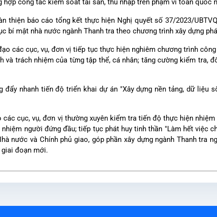
 hợp công tác kiểm soát tài sản, thu nhập trên phạm vi toàn quốc 
oàn thiện báo cáo tổng kết thực hiện Nghị quyết số 37/2023/UBTV
ục bí mật nhà nước ngành Thanh tra theo chương trình xây dựng ph
o các cục, vụ, đơn vị tiếp tục thực hiện nghiêm chương trình công t
h và trách nhiệm của từng tập thể, cá nhân; tăng cường kiểm tra, đ
g đẩy nhanh tiến độ triển khai dự án "Xây dựng nền tảng, dữ liệu s
ác cục, vụ, đơn vị thường xuyên kiểm tra tiến độ thực hiện nhiệm v
 nhiệm người đứng đầu; tiếp tục phát huy tinh thần "Làm hết việc c
Nhà nước và Chính phủ giao, góp phần xây dựng ngành Thanh tra n
 giai đoạn mới.