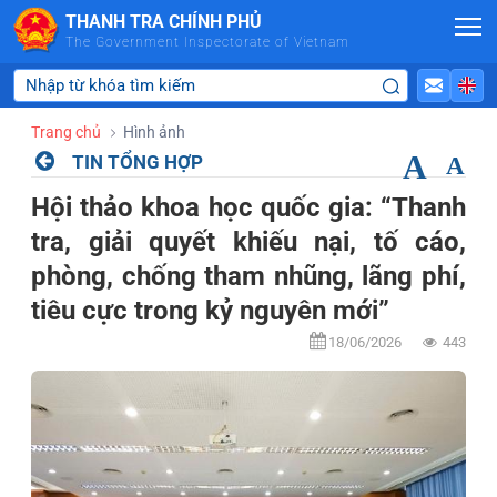
Skip to Main Content
THANH TRA CHÍNH PHỦ
The Government Inspectorate of Vietnam
Trang chủ
Hình ảnh
A
TIN TỔNG HỢP
A
Hội thảo khoa học quốc gia: “Thanh
tra, giải quyết khiếu nại, tố cáo,
phòng, chống tham nhũng, lãng phí,
tiêu cực trong kỷ nguyên mới”
18/06/2026
443