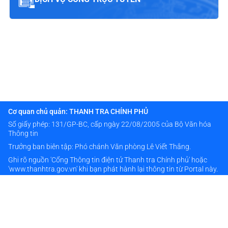
Cơ quan chủ quản: THANH TRA CHÍNH PHỦ
Số giấy phép: 131/GP-BC, cấp ngày 22/08/2005 của Bộ Văn hóa
Thông tin
Trưởng ban biên tập: Phó chánh Văn phòng Lê Viết Thắng.
Ghi rõ nguồn 'Cổng Thông tin điện tử Thanh tra Chính phủ' hoặc
'www.thanhtra.gov.vn' khi bạn phát hành lại thông tin từ Portal này.
Thông tin liên hệ
024 38333976
banbientap@thanhtra.gov.vn
Số 20 đường Hoàng Quán Chi - Phường Cầu Giấy - TP Hà Nội