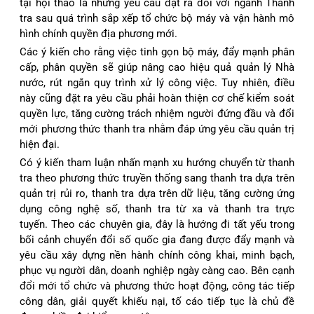
tại hội thảo là những yêu cầu đặt ra đối với ngành Thanh
tra sau quá trình sắp xếp tổ chức bộ máy và vận hành mô
hình chính quyền địa phương mới.
Các ý kiến cho rằng việc tinh gọn bộ máy, đẩy mạnh phân
cấp, phân quyền sẽ giúp nâng cao hiệu quả quản lý Nhà
nước, rút ngắn quy trình xử lý công việc. Tuy nhiên, điều
này cũng đặt ra yêu cầu phải hoàn thiện cơ chế kiểm soát
quyền lực, tăng cường trách nhiệm người đứng đầu và đổi
mới phương thức thanh tra nhằm đáp ứng yêu cầu quản trị
hiện đại.
Có ý kiến tham luận nhấn mạnh xu hướng chuyển từ thanh
tra theo phương thức truyền thống sang thanh tra dựa trên
quản trị rủi ro, thanh tra dựa trên dữ liệu, tăng cường ứng
dụng công nghệ số, thanh tra từ xa và thanh tra trực
tuyến.
Theo các chuyên gia, đây là hướng đi tất yếu trong
bối cảnh chuyển đổi số quốc gia đang được đẩy mạnh và
yêu cầu xây dựng nền hành chính công khai, minh bạch,
phục vụ người dân, doanh nghiệp ngày càng cao.
Bên cạnh
đổi mới tổ chức và phương thức hoạt động, công tác tiếp
công dân, giải quyết khiếu nại, tố cáo tiếp tục là chủ đề