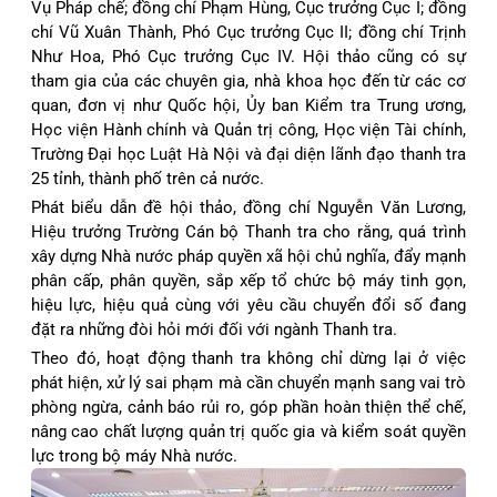
Vụ Pháp chế; đồng chí Phạm Hùng, Cục trưởng Cục I; đồng
chí Vũ Xuân Thành, Phó Cục trưởng Cục II; đồng chí Trịnh
Như Hoa, Phó Cục trưởng Cục IV. Hội thảo cũng có sự
tham gia của các chuyên gia, nhà khoa học đến từ các cơ
quan, đơn vị như Quốc hội, Ủy ban Kiểm tra Trung ương,
Học viện Hành chính và Quản trị công, Học viện Tài chính,
Trường Đại học Luật Hà Nội và đại diện lãnh đạo thanh tra
25 tỉnh, thành phố trên cả nước.
Phát biểu dẫn đề hội thảo, đồng chí Nguyễn Văn Lương,
Hiệu trưởng Trường Cán bộ Thanh tra cho rằng, quá trình
xây dựng Nhà nước pháp quyền xã hội chủ nghĩa, đẩy mạnh
phân cấp, phân quyền, sắp xếp tổ chức bộ máy tinh gọn,
hiệu lực, hiệu quả cùng với yêu cầu chuyển đổi số đang
đặt ra những đòi hỏi mới đối với ngành Thanh tra.
Theo đó, hoạt động thanh tra không chỉ dừng lại ở việc
phát hiện, xử lý sai phạm mà cần chuyển mạnh sang vai trò
phòng ngừa, cảnh báo rủi ro, góp phần hoàn thiện thể chế,
nâng cao c
hất lượng quản trị quốc gia và kiểm soát quyền
lực trong bộ máy Nhà nước.