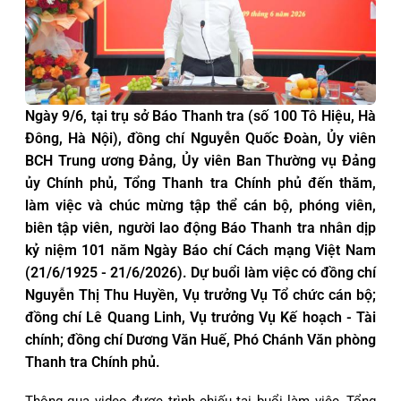
Ngày 9/6, tại trụ sở Báo Thanh tra (số 100 Tô Hiệu, Hà
Đông, Hà Nội), đồng chí Nguyễn Quốc Đoàn, Ủy viên
BCH Trung ương Đảng, Ủy viên Ban Thường vụ Đảng
ủy Chính phủ, Tổng Thanh tra Chính phủ đến thăm,
làm việc và chúc mừng tập thể cán bộ, phóng viên,
biên tập viên, người lao động Báo Thanh tra nhân dịp
kỷ niệm 101 năm Ngày Báo chí Cách mạng Việt Nam
(21/6/1925 - 21/6/2026). Dự buổi làm việc có đồng chí
Nguyễn Thị Thu Huyền, Vụ trưởng Vụ Tổ chức cán bộ;
đồng chí Lê Quang Linh, Vụ trưởng Vụ Kế hoạch - Tài
chính; đồng chí Dương Văn Huế, Phó Chánh Văn phòng
Thanh tra Chính phủ.
Thông qua video được trình chiếu tại buổi làm việc, Tổng