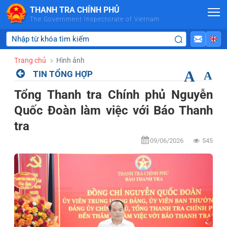
Skip to Main Content
THANH TRA CHÍNH PHỦ
The Government Inspectorate of Vietnam
Trang chủ
Hình ảnh
A
TIN TỔNG HỢP
A
Tổng Thanh tra Chính phủ Nguyễn
Quốc Đoàn làm việc với Báo Thanh
tra
09/06/2026
545