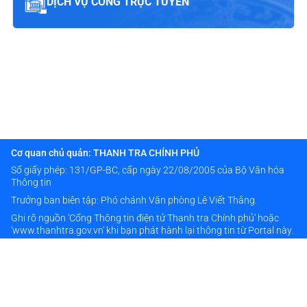
DỊCH VỤ CÔNG TRỰC TUYẾN
Cơ quan chủ quản: THANH TRA CHÍNH PHỦ
Số giấy phép: 131/GP-BC, cấp ngày 22/08/2005 của Bộ Văn hóa
Thông tin
Trưởng ban biên tập: Phó chánh Văn phòng Lê Viết Thắng.
Ghi rõ nguồn 'Cổng Thông tin điện tử Thanh tra Chính phủ' hoặc
'www.thanhtra.gov.vn' khi bạn phát hành lại thông tin từ Portal này.
Thông tin liên hệ
024 38333976
banbientap@thanhtra.gov.vn
Số 20 đường Hoàng Quán Chi - Phường Cầu Giấy - TP Hà Nội