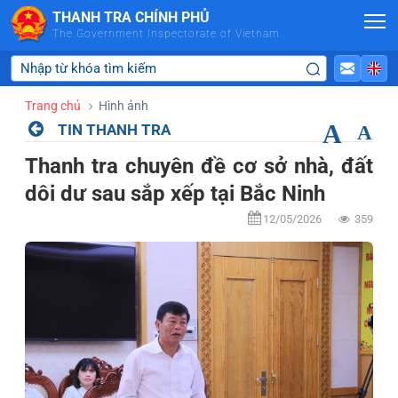
Skip to Main Content
THANH TRA CHÍNH PHỦ
The Government Inspectorate of Vietnam
Trang chủ
Hình ảnh
A
TIN THANH TRA
A
Thanh tra chuyên đề cơ sở nhà, đất
dôi dư sau sắp xếp tại Bắc Ninh
12/05/2026
359