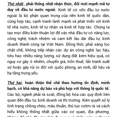
Thứ nhất
, phải thống nhất nhận thức, đổi mới mạnh mẽ tư
duy về đầu tư nước ngoài
. Kinh tế có vốn đầu tư nước
ngoài là bộ phận quan trọng của nền kinh tế quốc dân,
cùng hợp tác, cạnh tranh lành mạnh và phát triển với kinh
tế nhà nước, kinh tế tư nhân và kinh tế hợp tác. Chúng ta
tạo mọi điều kiện thuận lợi để các nhà đầu tư có năng lực,
công nghệ, trách nhiệm và cam kết lâu dài đầu tư, kinh
doanh thành công tại Việt Nam. Đồng thời, phải sàng lọc
chặt chẽ, không tiếp nhận các dự án công nghệ lạc hậu,
tiêu hao nhiều năng lượng, sử dụng đất kém hiệu quả, có
nguy cơ gây ô nhiễm, chuyển giá, trốn thuế, lẩn tránh xuất
xứ hoặc gây rủi ro đối với quốc phòng, an ninh, dữ liệu và
hạ tầng trọng yếu.
Thứ hai,
hoàn thiện thể chế theo hướng ổn định, minh
bạch, có khả năng dự báo và phù hợp với thông lệ quốc tế
.
Các bộ, ngành phải rà soát, đồng bộ hóa các quy định liên
quan đến đầu tư, kinh doanh và thị trường. Kiên quyết xử lý
tình trạng chồng chéo, mâu thuẫn, thủ tục rườm rà và cách
hiểu không thống nhất giữa các cơ quan, địa phương.