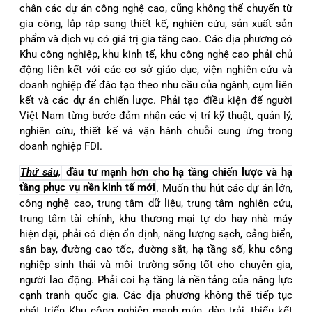
chân các dự án công nghệ cao, cũng không thể chuyển từ
gia công, lắp ráp sang thiết kế, nghiên cứu, sản xuất sản
phẩm và dịch vụ có giá trị gia tăng cao. Các địa phương có
Khu công nghiệp, khu kinh tế, khu công nghệ cao phải chủ
động liên kết với các cơ sở giáo dục, viện nghiên cứu và
doanh nghiệp để đào tạo theo nhu cầu của ngành, cụm liên
kết và các dự án chiến lược. Phải tạo điều kiện để người
Việt Nam từng bước đảm nhận các vị trí kỹ thuật, quản lý,
nghiên cứu, thiết kế và vận hành chuỗi cung ứng trong
doanh nghiệp FDI.
Thứ sáu,
đầu tư mạnh hơn cho hạ tầng chiến lược và hạ
tầng phục vụ nền kinh tế mới
. Muốn thu hút các dự án lớn,
công nghệ cao, trung tâm dữ liệu, trung tâm nghiên cứu,
trung tâm tài chính, khu thương mại tự do hay nhà máy
hiện đại, phải có điện ổn định, năng lượng sạch, cảng biển,
sân bay, đường cao tốc, đường sắt, hạ tầng số, khu công
nghiệp sinh thái và môi trường sống tốt cho chuyên gia,
người lao động. Phải coi hạ tầng là nền tảng của năng lực
cạnh tranh quốc gia. Các địa phương không thể tiếp tục
phát triển Khu công nghiệp manh mún, dàn trải, thiếu kết