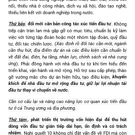
nối, thiếu nhà ở công nhân, dịch vụ xã hội, đào tạo nghề,
thiếu liên kết với doanh nghiệp trong nước.
Thứ bảy,
đổi mới căn bản công tác xúc tiến đầu tư
. Không
tiếp cận tràn lan mà gặp gỡ có mục tiêu, chuẩn bị kỹ làm
việc với từng tập đoàn hoặc một nhóm tập đoàn, quỹ đầu
tư, đối tác chiến lược. (
Xác định rõ đối tác cần mời, ngành
cần thu hút, địa điểm dự án và các điều kiện cần chuẩn bị
về đất đai, điện, hạ tầng, nhân lực, chính sách và nhà cung
ứng
). Phải đồng hành với nhà đầu tư từ khi tìm hiểu đến
triển khai, vận hành và mở rộng. Hỗ trợ sau cấp phép, tháo
gỡ vướng mắc cho dự án hiện hữu, tạo điều kiện,
khuyến
khích để nhà đầu tư mở rộng đầu tư, giữ lại lợi nhuận tái
đầu tư thay vì chuyển về nước.
Cần cơ cấu lại và nâng cao năng lực cơ quan xúc tiến đầu
tư ở cả Trung ương và địa phương
.
Thứ tám
, phát triển thị trường vốn hiện đại để thu hút
dòng vốn đầu tư gián tiếp dài hạn, ổn định và có trách
nhiệm
. Nghị quyết 10 không chỉ đặt vấn đề về FDI mà còn