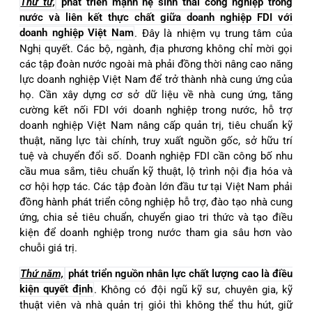
Thứ tư,
phát triển mạnh hệ sinh thái công nghiệp trong
nước và liên kết thực chất giữa doanh nghiệp FDI với
doanh nghiệp Việt Nam
. Đây là nhiệm vụ trung tâm của
Nghị quyết. Các bộ, ngành, địa phương không chỉ mời gọi
các tập đoàn nước ngoài mà phải đồng thời nâng cao năng
lực doanh nghiệp Việt Nam để trở thành nhà cung ứng của
họ. Cần xây dựng cơ sở dữ liệu về nhà cung ứng, tăng
cường kết nối FDI với doanh nghiệp trong nước, hỗ trợ
doanh nghiệp Việt Nam nâng cấp quản trị, tiêu chuẩn kỹ
thuật, năng lực tài chính, truy xuất nguồn gốc, sở hữu trí
tuệ và chuyển đổi số. Doanh nghiệp FDI cần công bố nhu
cầu mua sắm, tiêu chuẩn kỹ thuật, lộ trình nội địa hóa và
cơ hội hợp tác. Các tập đoàn lớn đầu tư tại Việt Nam phải
đồng hành phát triển công nghiệp hỗ trợ, đào tạo nhà cung
ứng, chia sẻ tiêu chuẩn, chuyển giao tri thức và tạo điều
kiện để doanh nghiệp trong nước tham gia sâu hơn vào
chuỗi giá trị.
Thứ năm,
phát triển nguồn nhân lực chất lượng cao là điều
kiện quyết định
. Không có đội ngũ kỹ sư, chuyên gia, kỹ
thuật viên và nhà quản trị giỏi thì không thể thu hút, giữ