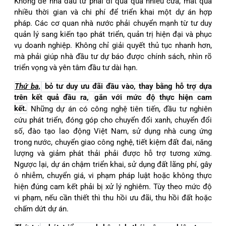
Không để nhà đầu tư phải đi qua quá nhiều cửa, mất quá
nhiều thời gian và chi phí để triển khai một dự án hợp
pháp. Các cơ quan nhà nước phải chuyển mạnh từ tư duy
quản lý sang kiến tạo phát triển, quản trị hiện đại và phục
vụ doanh nghiệp. Không chỉ giải quyết thủ tục nhanh hơn,
mà phải giúp nhà đầu tư dự báo được chính sách, nhìn rõ
triển vọng và yên tâm đầu tư dài hạn.
Thứ ba,
bỏ tư duy ưu đãi đầu vào, thay bằng hỗ trợ dựa
trên kết quả đầu ra,
gắn với mức độ thực hiện cam
kết.
Những dự án có công nghệ tiên tiến, đầu tư nghiên
cứu phát triển, đóng góp cho chuyển đổi xanh, chuyển đổi
số, đào tạo lao động Việt Nam, sử dụng nhà cung ứng
trong nước, chuyển giao công nghệ, tiết kiệm đất đai, năng
lượng và giảm phát thải phải được hỗ trợ tương xứng.
Ngược lại, dự án chậm triển khai, sử dụng đất lãng phí, gây
ô nhiễm, chuyển giá, vi phạm pháp luật hoặc không thực
hiện đúng cam kết phải bị xử lý nghiêm. Tùy theo mức độ
vi phạm, nếu cần thiết thì thu hồi ưu đãi, thu hồi đất hoặc
chấm dứt dự án.