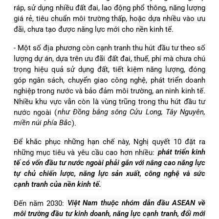
ráp, sử dụng nhiều đất đai, lao động phổ thông, năng lượng
giá rẻ, tiêu chuẩn môi trường thấp, hoặc dựa nhiều vào ưu
đãi, chưa tạo được năng lực mới cho nền kinh tế.
- Một số địa phương còn cạnh tranh thu hút đầu tư theo số
lượng dự án, dựa trên ưu đãi đất đai, thuế, phí mà chưa chú
trọng hiệu quả sử dụng đất, tiết kiệm năng lượng, đóng
góp ngân sách, chuyển giao công nghệ, phát triển doanh
nghiệp trong nước và bảo đảm môi trường, an ninh kinh tế.
Nhiều khu vực vẫn còn là vùng trũng trong thu hút đầu tư
nước ngoài (
như Đồng bằng sông Cửu Long, Tây Nguyên,
miền núi phía Bắc
).
Để khắc phục những hạn chế này, Nghị quyết 10 đặt ra
những mục tiêu và yêu cầu cao hơn nhiều:
phát triển kinh
tế có vốn đầu tư nước ngoài phải gắn với nâng cao năng lực
tự chủ chiến lược, năng lực sản xuất, công nghệ và sức
cạnh tranh của nền kinh tế.
Đến năm 2030:
Việt Nam thuộc nhóm dẫn đầu ASEAN về
môi trường đầu tư kinh doanh, năng lực cạnh tranh, đổi mới