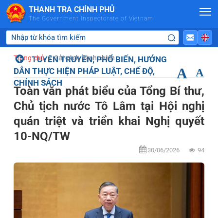
Skip to Main Content
THANH TRA CHÍNH PHỦ
The Government Inspectorate of Vietnam
Trang chủ
Cải cách hành chính
TUYÊN TRUYỀN, PHỔ BIẾN, HƯỚNG
A
DẪN THỰC HIỆN PHÁP LUẬT, CHẾ ĐỘ,
A
CHÍNH SÁCH
Toàn văn phát biểu của Tổng Bí thư,
Chủ tịch nước Tô Lâm tại Hội nghị
quán triệt và triển khai Nghị quyết
10-NQ/TW
30/06/2026
94