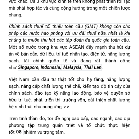
vực khác. Cả 3 khu vực kinh tế trên không phát triển rời rạc
mà phải hợp tác và cùng cộng hưởng trong một chiến lược
chung.
Chính sách thuế tối thiểu toàn cầu (GMT) không còn cho
phép các nước hào phóng với ưu đãi thuế nữa, nhất là khi
chúng ta muốn thu hút các tập đoàn đa quốc gia toàn cầu
.
Một số nước trong khu vực ASEAN đẩy mạnh thu hút dự
án về bán dẫn, dữ liệu, trí tuệ nhân tạo, điện tử, năng lượng
sạch, tài chính quốc tế và đang rất thành công
như
Singapore, Indonesia,
Malaysia, Thái Lan
.
Việt Nam cần đầu tư thật tốt cho hạ tầng, năng lượng
sạch, nâng cấp chất lượng thể chế, kiến tạo độ tin cậy của
chính sách, đào tạo kỹ năng lao động, bảo vệ quyền sở
hữu trí tuệ, phát triển thị trường vốn, cải thiện chất lượng
hệ sinh thái nhà cung ứng, v.v…
Trên tinh thần đó, tôi đề nghị các cấp, các ngành, các địa
phương tập trung quán triệt và tổ chức thực hiện
tốt
08
nhiệm vụ trọng tâm.