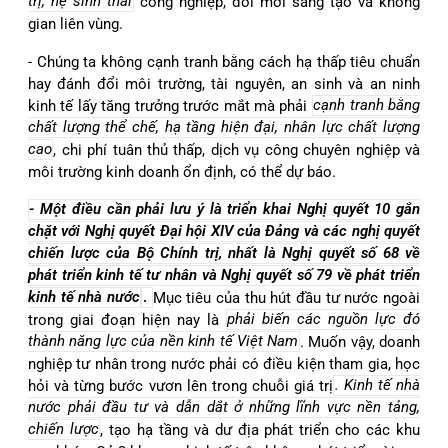
trị, hệ sinh thái
công nghiệp, đổi mới sáng tạo và không
gian liên vùng.
- Chúng ta không cạnh tranh bằng cách hạ thấp tiêu chuẩn
hay đánh đổi môi trường, tài nguyên, an sinh và an ninh
kinh tế lấy tăng trưởng trước mắt mà phải
cạnh tranh bằng
chất lượng thể chế, hạ tầng hiện đại, nhân lực chất lượng
cao
, chi phí tuân thủ thấp, dịch vụ công chuyên nghiệp và
môi trường kinh doanh ổn định, có thể dự báo.
- Một điều cần phải lưu ý là triển khai Nghị quyết 10 gắn
chặt với Nghị quyết Đại hội XIV của Đảng và các nghị quyết
chiến lược của Bộ Chính trị, nhất là Nghị quyết số 68 về
phát triển kinh tế tư nhân và Nghị quyết số 79 về phát triển
kinh tế nhà nước
.
Mục tiêu của thu hút đầu tư nước ngoài
trong giai đoạn hiện nay là
phải biến các nguồn lực đó
thành năng lực của nền kinh tế Việt Nam
. Muốn vậy, doanh
nghiệp tư nhân trong nước phải có điều kiện tham gia, học
hỏi và từng bước vươn lên trong chuỗi giá trị
. Kinh tế nhà
nước phải đầu tư và dẫn dắt ở những lĩnh vực nền tảng,
chiến lược
, tạo hạ tầng và dư địa phát triển cho các khu