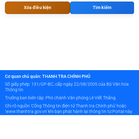
Xóa điều kiện
Tìm kiếm
Cơ quan chủ quản: THANH TRA CHÍNH PHỦ
Số giấy phép: 131/GP-BC, cấp ngày 22/08/2005 của Bộ Văn hóa
Thông tin
Trưởng ban biên tập: Phó chánh Văn phòng Lê Viết Thắng.
Ghi rõ nguồn 'Cổng Thông tin điện tử Thanh tra Chính phủ' hoặc
'www.thanhtra.gov.vn' khi bạn phát hành lại thông tin từ Portal này.
Thông tin liên hệ
024 38333976
banbientap@thanhtra.gov.vn