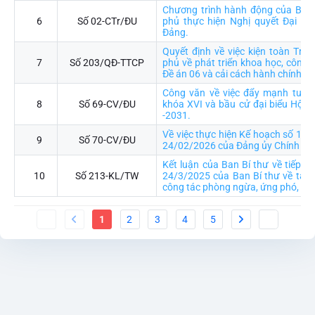
Chương trình hành động của Ban
6
Số 02-CTr/ĐU
phủ thực hiện Nghị quyết Đại hội
Đảng.
Quyết định về việc kiện toàn Trư
7
Số 203/QĐ-TTCP
phủ về phát triển khoa học, công n
Đề án 06 và cải cách hành chính
Công văn về việc đẩy mạnh tuyên
8
Số 69-CV/ĐU
khóa XVI và bầu cử đại biểu Hội 
-2031.
Về việc thực hiện Kế hoạch số 15
9
Số 70-CV/ĐU
24/02/2026 của Đảng ủy Chính ph
Kết luận của Ban Bí thư về tiếp tụ
10
Số 213-KL/TW
24/3/2025 của Ban Bí thư về tăng
công tác phòng ngừa, ứng phó, khắ
1
2
3
4
5