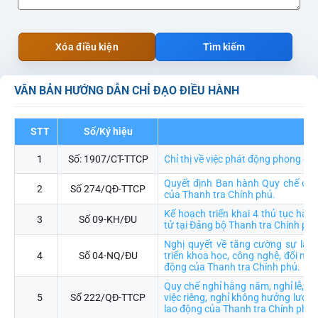
Xóa điều kiện
Tìm kiếm
VĂN BẢN HƯỚNG DẪN CHỈ ĐẠO ĐIỀU HÀNH
STT
Số/Ký hiệu
Trí
1
Số: 1907/CT-TTCP
Chỉ thị về việc phát động phong ch
Quyết định Ban hành Quy chế đào 
2
Số 274/QĐ-TTCP
của Thanh tra Chính phủ.
Kế hoạch triển khai 4 thủ tục hàn
3
Số 09-KH/ĐU
tử tại Đảng bộ Thanh tra Chính ph
Nghị quyết về tăng cường sự lãn
4
Số 04-NQ/ĐU
triển khoa học, công nghệ, đổi mới
động của Thanh tra Chính phủ.
Quy chế nghỉ hằng năm, nghỉ lễ, ngh
5
Số 222/QĐ-TTCP
việc riêng, nghỉ không hưởng lương
lao động của Thanh tra Chính phủ