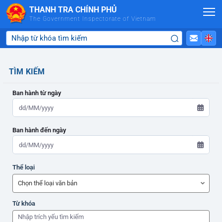
Skip to Main Content
THANH TRA CHÍNH PHỦ
The Government Inspectorate of Vietnam
TÌM KIẾM
Ban hành từ ngày
Ban hành đến ngày
ADMIN-HOME
Thể loại
ADMIN-HOME
Từ khóa