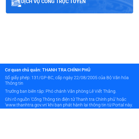
DỊCH VỤ CÔNG TRỰC TUYẾN
Cơ quan chủ quản: THANH TRA CHÍNH PHỦ
Số giấy phép: 131/GP-BC, cấp ngày 22/08/2005 của Bộ Văn hóa
Thông tin
Trưởng ban biên tập: Phó chánh Văn phòng Lê Viết Thắng.
Ghi rõ nguồn 'Cổng Thông tin điện tử Thanh tra Chính phủ' hoặc
'www.thanhtra.gov.vn' khi bạn phát hành lại thông tin từ Portal này.
Thông tin liên hệ
024 38333976
banbientap@thanhtra.gov.vn
Số 20 đường Hoàng Quán Chi - Phường Cầu Giấy - TP Hà Nội