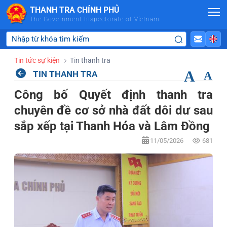
Skip to Main Content
THANH TRA CHÍNH PHỦ
The Government Inspectorate of Vietnam
Tin tức sự kiện
Tin thanh tra
A
TIN THANH TRA
A
Công bố Quyết định thanh tra
chuyên đề cơ sở nhà đất dôi dư sau
sắp xếp tại Thanh Hóa và Lâm Đồng
11/05/2026
681