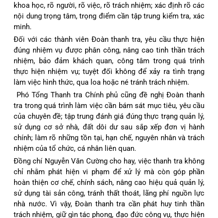
khoa học, rõ người, rõ việc, rõ trách nhiệm; xác định rõ các
nội dung trọng tâm, trọng điểm cần tập trung kiểm tra, xác
minh.
Đối với các thành viên Đoàn thanh tra, yêu cầu thực hiện
đúng nhiệm vụ được phân công, nâng cao tinh thần trách
nhiệm, bảo đảm khách quan, công tâm trong quá trình
thực hiện nhiệm vụ; tuyệt đối không để xảy ra tình trạng
làm việc hình thức, qua loa hoặc né tránh trách nhiệm.
Phó Tổng Thanh tra Chính phủ cũng đề nghị Đoàn thanh
tra trong quá trình làm việc cần bám sát mục tiêu, yêu cầu
của chuyên đề; tập trung đánh giá đúng thực trạng quản lý,
sử dụng cơ sở nhà, đất dôi dư sau sắp xếp đơn vị hành
chính; làm rõ những tồn tại, hạn chế, nguyên nhân và trách
nhiệm của tổ chức, cá nhân liên quan.
Đồng chí Nguyễn Văn Cường cho hay, việc thanh tra không
chỉ nhằm phát hiện vi phạm để xử lý mà còn góp phần
hoàn thiện cơ chế, chính sách, nâng cao hiệu quả quản lý,
sử dụng tài sản công, tránh thất thoát, lãng phí nguồn lực
nhà nước. Vì vậy, Đoàn thanh tra cần phát huy tinh thần
trách nhiệm, giữ gìn tác phong, đạo đức công vụ, thực hiện