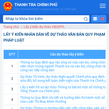
Skip to Main Content
THANH TRA CHÍNH PHỦ
The Government Inspectorate of Vietnam
Trang chủ
Lấy ý kiến dự thảo VBQPPL
LẤY Ý KIẾN NHÂN DÂN VỀ DỰ THẢO VĂN BẢN QUY PHẠM
PHÁP LUẬT
STT
Các dự thảo lấy ý kiến
Thông tư Quy định quy tắc ứng xử của cán bộ, công chức,
1
viên chức trong ngành Thanh tra và cán bộ, công chức làm
công tác tiếp công dân
Dự thảo Tờ trình, dự thảo Nghị quyết Chính phủ quy định vi
2
sửa đổi, bổ sung kết luận, kiến nghị của Thanh tra Chính ph
Lấy ý kiến hồ sơ dự thảo Thông tư bãi bỏ một số thông tư 
3
Tổng Thanh tra Chính phủ
Thông tư Quy định chi tiết và hướng dẫn thi hành một số đi
4
của Luật Thi đua, khen thưởng
Dự thảo Thông tư Hướng dẫn việc tiếp công dân; việc xử lý