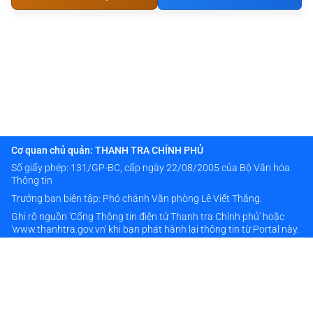
Cơ quan chủ quản: THANH TRA CHÍNH PHỦ
Số giấy phép: 131/GP-BC, cấp ngày 22/08/2005 của Bộ Văn hóa
Thông tin
Trưởng ban biên tập: Phó chánh Văn phòng Lê Viết Thắng.
Ghi rõ nguồn 'Cổng Thông tin điện tử Thanh tra Chính phủ' hoặc
'www.thanhtra.gov.vn' khi bạn phát hành lại thông tin từ Portal này.
Thông tin liên hệ
024 38333976
banbientap@thanhtra.gov.vn
Số 20 đường Hoàng Quán Chi - Phường Cầu Giấy - TP Hà Nội